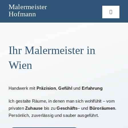
Skip
Malermeister
to
Hofmann
Toggle
content
Navigat
Home
Leistungen
Ihr Malermeister in
Wien
Über mich
Kontakt
Handwerk mit
Präzision
,
Gefühl
und
Erfahrung
Ich gestalte Räume, in denen man sich wohlfühlt – vom
privaten
Zuhause
bis zu
Geschäfts
– und
Büroräumen
.
Persönlich, zuverlässig und sauber ausgeführt.